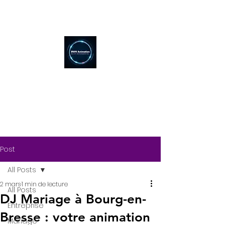
Post
All Posts
2 mars
1 min de lecture
All Posts
DJ Mariage à Bourg-en-
Entreprise
Bresse : votre animation
Mariage